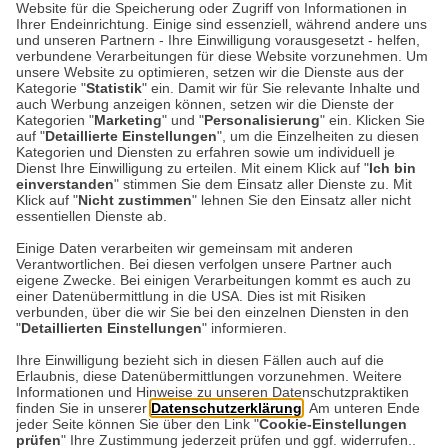
Website für die Speicherung oder Zugriff von Informationen in
Ihrer Endeinrichtung. Einige sind essenziell, während andere uns
Barbour-Ringeslhirt Hawkins
und unseren Partnern - Ihre Einwilligung vorausgesetzt - helfen,
verbundene Verarbeitungen für diese Website vorzunehmen. Um
unsere Website zu optimieren, setzen wir die Dienste aus der
Kategorie "
Statistik
" ein. Damit wir für Sie relevante Inhalte und
auch Werbung anzeigen können, setzen wir die Dienste der
Kategorien "
Marketing
" und "
Personalisierung
" ein. Klicken Sie
64,90 CHF*
auf "
Detaillierte Einstellungen
", um die Einzelheiten zu diesen
Kategorien und Diensten zu erfahren sowie um individuell je
Dienst Ihre Einwilligung zu erteilen. Mit einem Klick auf "
Ich bin
einverstanden
" stimmen Sie dem Einsatz aller Dienste zu. Mit
Klick auf "
Nicht zustimmen
" lehnen Sie den Einsatz aller nicht
essentiellen Dienste ab.
Einige Daten verarbeiten wir gemeinsam mit anderen
Verantwortlichen. Bei diesen verfolgen unsere Partner auch
Datenschutz
eigene Zwecke. Bei einigen Verarbeitungen kommt es auch zu
einer Datenübermittlung in die USA. Dies ist mit Risiken
verbunden, über die wir Sie bei den einzelnen Diensten in den
Impressum
"
Detaillierten Einstellungen
" informieren.
Ihre Einwilligung bezieht sich in diesen Fällen auch auf die
Erlaubnis, diese Datenübermittlungen vorzunehmen. Weitere
Kontakt
Informationen und Hinweise zu unseren Datenschutzpraktiken
finden Sie in unserer
Datenschutzerklärung
. Am unteren Ende
jeder Seite können Sie über den Link "
Cookie-Einstellungen
prüfen
" Ihre Zustimmung jederzeit prüfen und ggf. widerrufen..