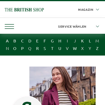
A
B
C
D
E
F
G
H
I
J
K
L
M
N
O
P
Q
R
S
T
U
V
W
X
Y
Z