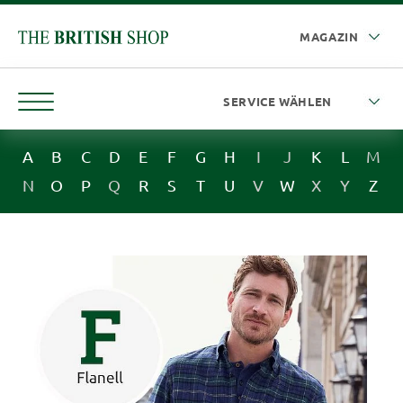
A
B
C
D
E
F
G
H
I
J
K
L
M
N
O
P
Q
R
S
T
U
V
W
X
Y
Z