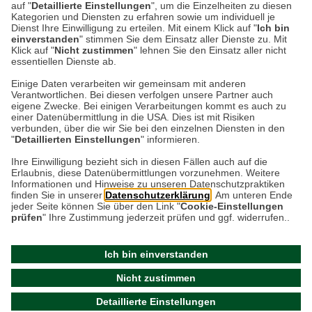
64,90 CHF*
auf "
Detaillierte Einstellungen
", um die Einzelheiten zu diesen
Kategorien und Diensten zu erfahren sowie um individuell je
Dienst Ihre Einwilligung zu erteilen. Mit einem Klick auf "
Ich bin
einverstanden
" stimmen Sie dem Einsatz aller Dienste zu. Mit
Klick auf "
Nicht zustimmen
" lehnen Sie den Einsatz aller nicht
essentiellen Dienste ab.
Einige Daten verarbeiten wir gemeinsam mit anderen
Verantwortlichen. Bei diesen verfolgen unsere Partner auch
Datenschutz
eigene Zwecke. Bei einigen Verarbeitungen kommt es auch zu
einer Datenübermittlung in die USA. Dies ist mit Risiken
verbunden, über die wir Sie bei den einzelnen Diensten in den
Impressum
"
Detaillierten Einstellungen
" informieren.
Ihre Einwilligung bezieht sich in diesen Fällen auch auf die
Erlaubnis, diese Datenübermittlungen vorzunehmen. Weitere
Kontakt
Informationen und Hinweise zu unseren Datenschutzpraktiken
finden Sie in unserer
Datenschutzerklärung
. Am unteren Ende
jeder Seite können Sie über den Link "
Cookie-Einstellungen
prüfen
" Ihre Zustimmung jederzeit prüfen und ggf. widerrufen..
Ich bin einverstanden
Nicht zustimmen
* Preise inkl. ges. MwSt. / zzgl.
Versandkosten
© 2026 - THE BRITISH SHOP Versandhandel GmbH & Co.
Detaillierte Einstellungen
KG |
Cookie-Einstellungen prüfen