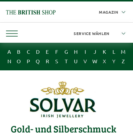
A
B
C
D
E
F
G
H
I
J
K
L
M
N
O
P
Q
R
S
T
U
V
W
X
Y
Z
Gold- und Silber­schmuck