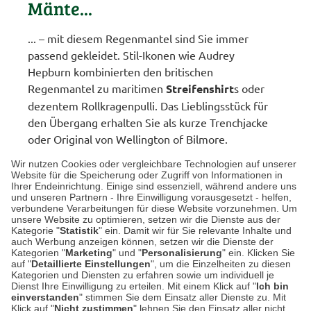
Mänte...
... – mit diesem Regenmantel sind Sie immer
passend gekleidet. Stil-Ikonen wie Audrey
Hepburn kombinierten den britischen
Regenmantel zu maritimen
Streifenshirt
s oder
dezentem Rollkragenpulli. Das Lieblingsstück für
den Übergang erhalten Sie als kurze Trenchjacke
oder Original von Wellington of Bilmore.
Wir nutzen Cookies oder vergleichbare Technologien auf unserer
Website für die Speicherung oder Zugriff von Informationen in
Ihrer Endeinrichtung. Einige sind essenziell, während andere uns
Schiff Ahoi
und unseren Partnern - Ihre Einwilligung vorausgesetzt - helfen,
verbundene Verarbeitungen für diese Website vorzunehmen. Um
unsere Website zu optimieren, setzen wir die Dienste aus der
Schiff Ahoi Schiff Ahoi! Er im navyfarbenen
Kategorie "
Statistik
" ein. Damit wir für Sie relevante Inhalte und
Sakko über dem
Streifenshirt
, sie im
auch Werbung anzeigen können, setzen wir die Dienste der
Kategorien "
Marketing
" und "
Personalisierung
" ein. Klicken Sie
blütenbedruckten Kleid, und plötzlich wirkt jeder
auf "
Detaillierte Einstellungen
", um die Einzelheiten zu diesen
Steg wie der Auftakt zur ersten Ausfahrt. Sein
Kategorien und Diensten zu erfahren sowie um individuell je
Dienst Ihre Einwilligung zu erteilen. Mit einem Klick auf "
Ich bin
Look bringt die maritime Klarheit, ...
einverstanden
" stimmen Sie dem Einsatz aller Dienste zu. Mit
Klick auf "
Nicht zustimmen
" lehnen Sie den Einsatz aller nicht