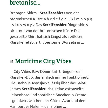
bretonisc...
Bretagne-Shirts -
Streifenshirt
s von der
bretonischen Küste a b c d e f g h i j k l m n o p q
r s t u v w x y z Das
Streifenshirt
Ringelshirts
nicht nur von der bretonischen Küste Das
gestreifte Shirt hat sich längst als zeitloser
Klassiker etabliert, über seine Wurzeln in ...
Maritime City Vibes
... City Vibes Raw Denim trifft Ringel – ein
Klassiker-Duo, das einfach immer funktioniert.
Die Barbour-Jeansjacke lässig über das Saint-
James-
Streifenshirt
, dazu eine extraweite
Leinenhose und sportliche Sneaker in Creme.
Irgendwo zwischen der Côte d'Azur und dem
Hamburger Hafen – ganz ohne ...